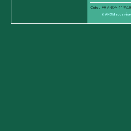
Cote :
FR ANOM 44PA16
© ANOM sous réserv