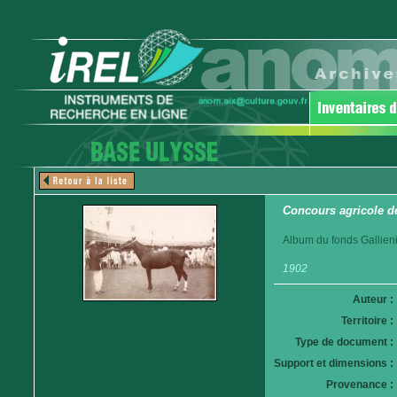
Concours agricole d
Album du fonds Gallieni
1902
Auteur :
Territoire :
Type de document :
Support et dimensions :
Provenance :