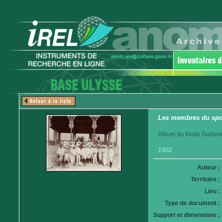
Les membres du spor
Album du fonds Gallieni
1902
Auteur :
Territoire :
Lieu :
Type de document :
Support et dimensions :