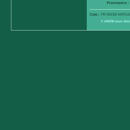
Provenance :
Cote :
FR ANOM 44PA16
© ANOM sous réserv