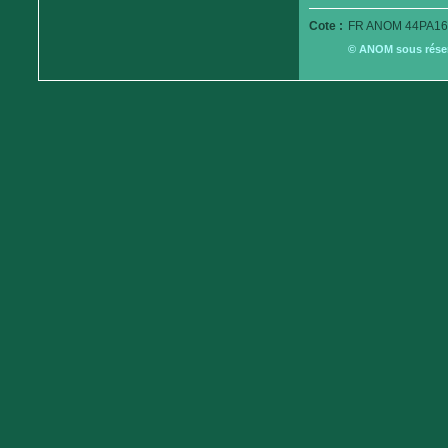
Cote :
FR ANOM 44PA16
© ANOM sous réserv