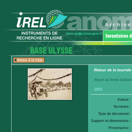
Retour de la tournée
Album du fonds Gallieni
1902
Auteur :
Territoire :
Type de document :
Support et dimensions :
Provenance :