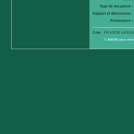
Type de document :
Support et dimensions :
Provenance :
Cote :
FR ANOM 44PA16
© ANOM sous réserv