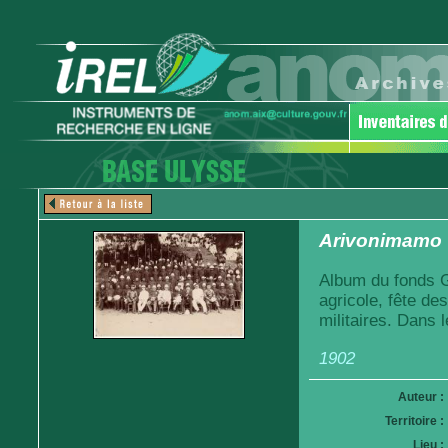
Arivonimamo
Album du fonds G
agricole, fête de
militaires. Dans 
1902
Auteur :
Territoire :
Lieu :