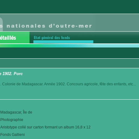
e 1902. Porc
. Colonie de Madagascar. Année 1902. Concours agricole, fête des enfants, etc...
Madagascar, Île de
Photographie
Aristotype collé sur carton formant un album 16,8 x 12
Fonds Gallieni