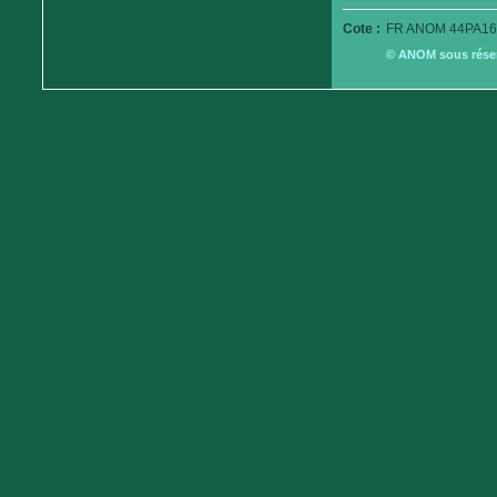
Cote :
FR ANOM 44PA16
© ANOM sous réserv