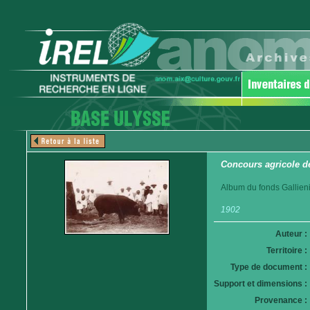
Concours agricole d
Album du fonds Gallieni
1902
Auteur :
Territoire :
Type de document :
Support et dimensions :
Provenance :