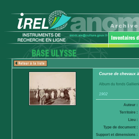
Course de chevaux à 
Album du fonds Gallieni
1902
Auteur :
Territoire :
Lieu :
Type de document :
Support et dimensions :