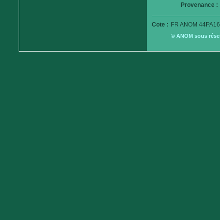
Provenance :
Cote :
FR ANOM 44PA16
© ANOM sous réserv