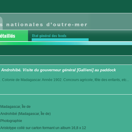
Androhibé. Visite du gouverneur général [Gallieni] au paddock
. Colonie de Madagascar. Année 1902. Concours agricole, fête des enfants, etc...
Madagascar, Île de
Androhibé (Madagascar, Île de)
Photographie
Aristotype collé sur carton formant un album 16,8 x 12