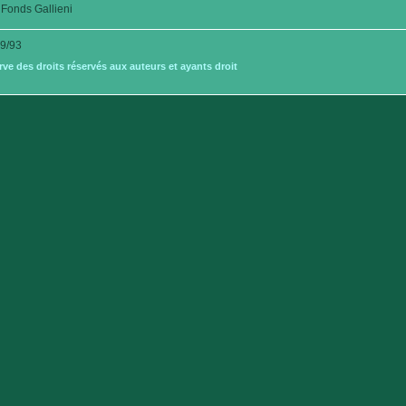
Fonds Gallieni
9/93
e des droits réservés aux auteurs et ayants droit