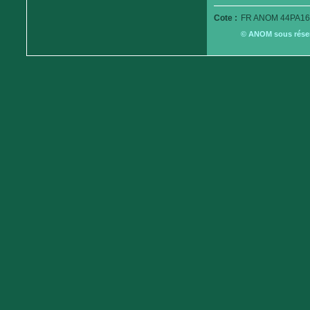
Cote :
FR ANOM 44PA16
© ANOM sous réserv