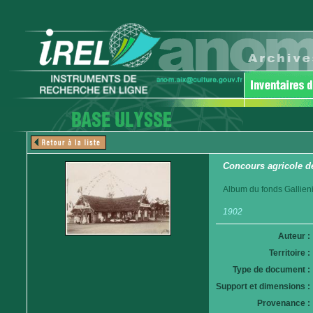
Concours agricole de
Album du fonds Gallieni
1902
Auteur :
Territoire :
Type de document :
Support et dimensions :
Provenance :