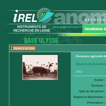
Concours agricole d
Album du fonds Gallieni
1902
Auteur :
Territoire :
Type de document :
Support et dimensions :
Provenance :