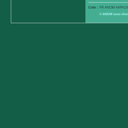
Cote :
FR ANOM 44PA16
© ANOM sous réserv