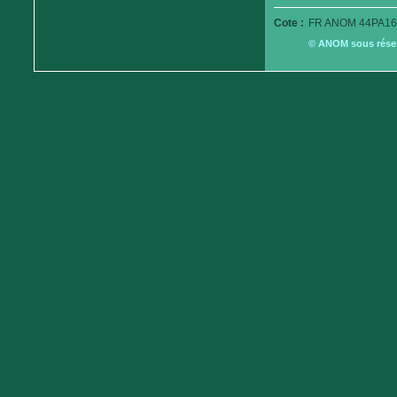
Cote :
FR ANOM 44PA16
© ANOM sous réserv