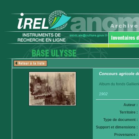
Concours agricole d
Album du fonds Gallieni
1902
Auteur :
Territoire :
Type de document :
Support et dimensions :
Provenance :