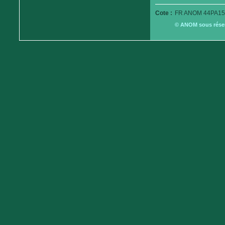
Cote :
FR ANOM 44PA15
© ANOM sous réserv