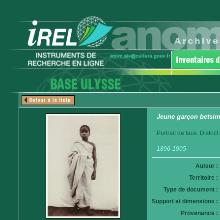
Jeune garçon betsim
Portrait de face. Distri
1896-1905
Auteur :
Territoire :
Type de document :
Support et dimensions :
Provenance :