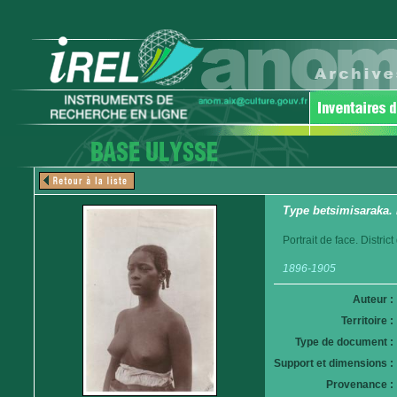
Type betsimisaraka. 
Portrait de face. Distri
1896-1905
Auteur :
Territoire :
Type de document :
Support et dimensions :
Provenance :