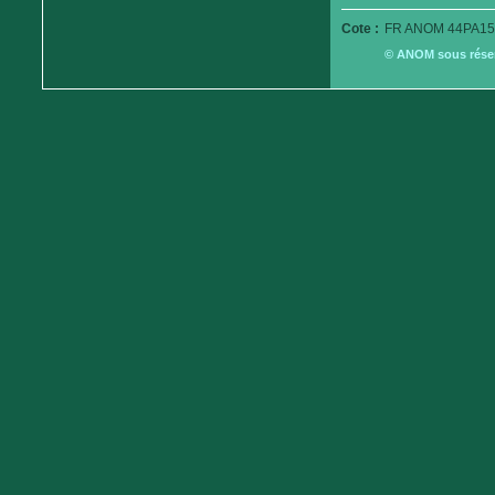
Cote :
FR ANOM 44PA15
© ANOM sous réserv