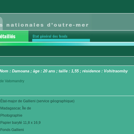
Nom : Damoana ; âge : 20 ans ; taille : 1,55 ; résidence : Vohitraomby
ct de Vatomandry
État-major de Gallieni (service géographique)
Madagascar, Île de
Photographie
Papier baryté 11,8 x 16,9
Fonds Gallieni