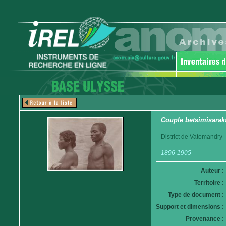
Couple betsimisarak
District de Vatomandry
1896-1905
Auteur :
Territoire :
Type de document :
Support et dimensions :
Provenance :