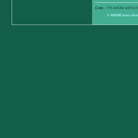
Cote :
FR ANOM 44PA15
© ANOM sous réserv