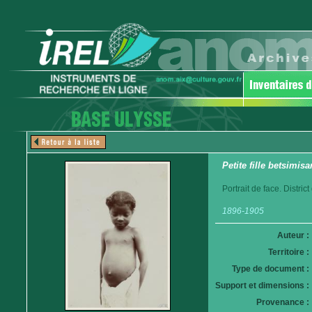
Petite fille betsimisa
Portrait de face. Distri
1896-1905
Auteur :
Territoire :
Type de document :
Support et dimensions :
Provenance :