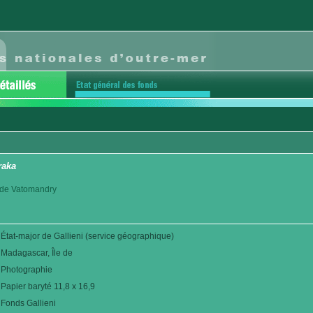
raka
ct de Vatomandry
État-major de Gallieni (service géographique)
Madagascar, Île de
Photographie
Papier baryté 11,8 x 16,9
Fonds Gallieni