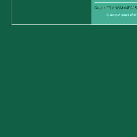
Cote :
FR ANOM 44PA15
© ANOM sous réserv