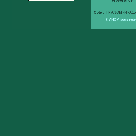
Provenance :
Cote :
FR ANOM 44PA15
© ANOM sous réserv