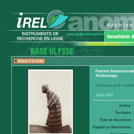
Femme betsimisaraka.
Androranga
Portrait de profil. Distr
1896-1905
Auteur :
Territoire :
Type de document :
Support et dimensions :