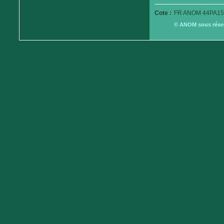
Cote :
FR ANOM 44PA15
© ANOM sous réserv