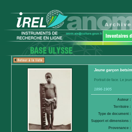
Jeune garçon betsim
Portrait de face. Le jeu
1896-1905
Auteur :
Territoire :
Type de document :
Support et dimensions :
Provenance :