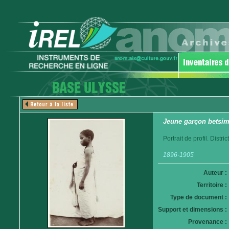
Jeune garçon betsim
Portrait de profil. Distr
1896-1905
Auteur :
Territoire :
Type de document :
Support et dimensions :
Provenance :