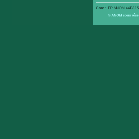
Cote :
FR ANOM 44PA15
© ANOM sous réserv