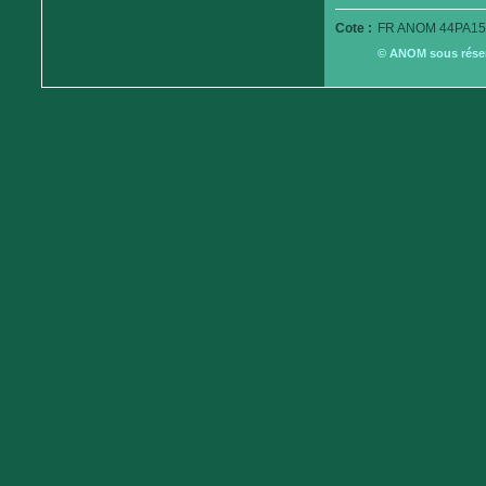
Cote :
FR ANOM 44PA15
© ANOM sous réserv