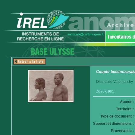
Couple betsimisarak
District de Vatomandry
1896-1905
Auteur :
Territoire :
Type de document :
Support et dimensions :
Provenance :