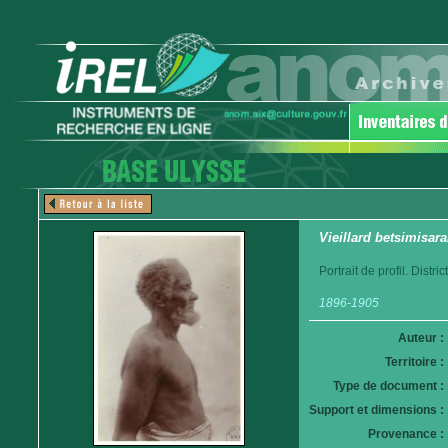
Vieillard betsimisar
Portrait de profil. Distr
1896-1905
Auteur :
Territoire :
Type de document :
Support et dimensions :
Provenance :