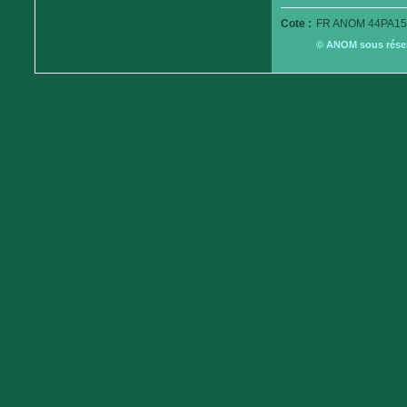
Cote :
FR ANOM 44PA15
© ANOM sous réserv