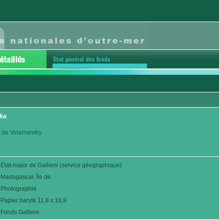
aka
ict de Votamandry
État-major de Gallieni (service géographique)
Madagascar, Île de
Photographie
Papier baryté 11,8 x 16,9
Fonds Gallieni