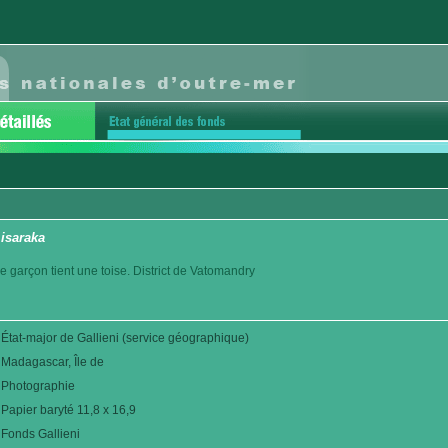
isaraka
ne garçon tient une toise. District de Vatomandry
État-major de Gallieni (service géographique)
Madagascar, Île de
Photographie
Papier baryté 11,8 x 16,9
Fonds Gallieni