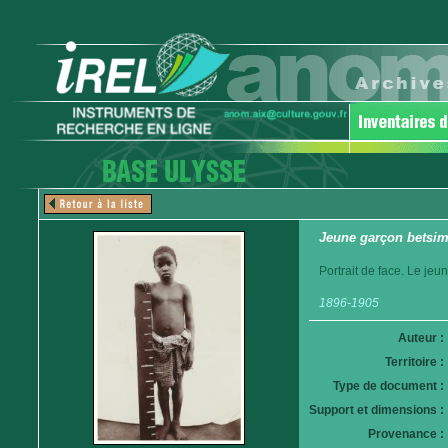
Jeune garçon betsim
Portrait de face. Le jeu
1896-1905
Auteur :
Territoire :
Type de document :
Support et dimensions :
Provenance :