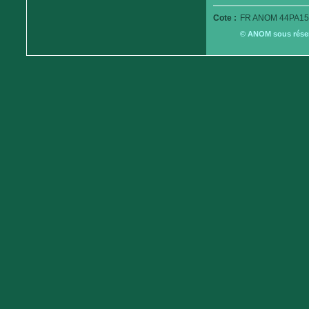
Cote :
FR ANOM 44PA15
© ANOM sous réserv