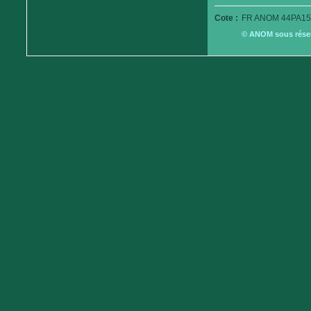
Cote :
FR ANOM 44PA15
© ANOM sous réserv