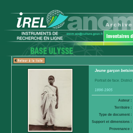
Jeune garçon betsim
Portrait de face. Distri
1896-1905
Auteur :
Territoire :
Type de document :
Support et dimensions :
Provenance :