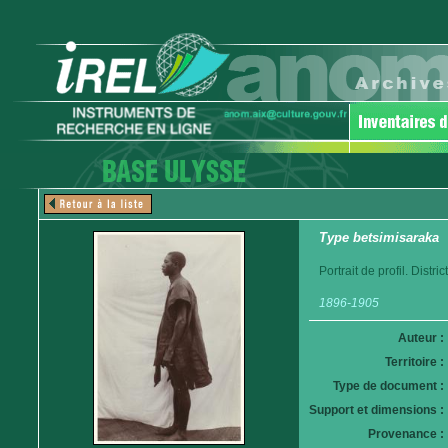
Type betsimisaraka
Portrait de profil. Distr
1896-1905
Auteur :
Territoire :
Type de document :
Support et dimensions :
Provenance :