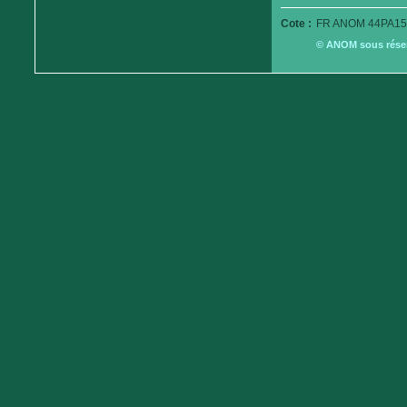
Cote :
FR ANOM 44PA15
© ANOM sous réserv