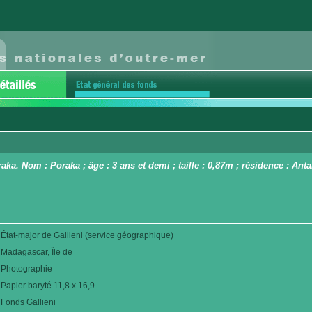
araka. Nom : Poraka ; âge : 3 ans et demi ; taille : 0,87m ; résidence : A
État-major de Gallieni (service géographique)
Madagascar, Île de
Photographie
Papier baryté 11,8 x 16,9
Fonds Gallieni