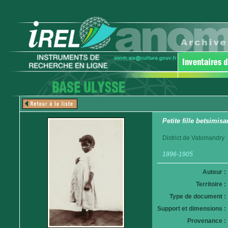
Petite fille betsimis
District de Vatomandry
1896-1905
Auteur :
Territoire :
Type de document :
Support et dimensions :
Provenance :