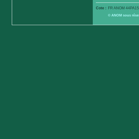
Cote :
FR ANOM 44PA15
© ANOM sous réserv