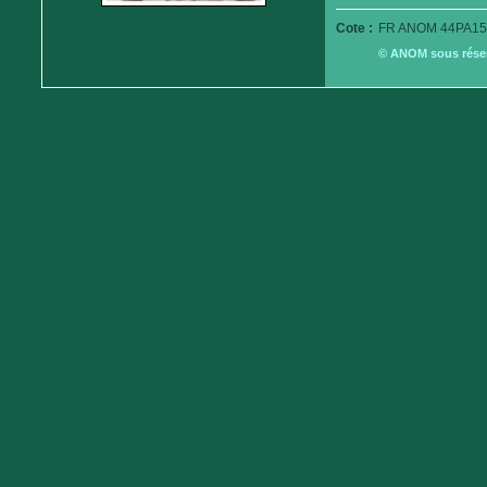
Cote :
FR ANOM 44PA15
© ANOM sous réserv