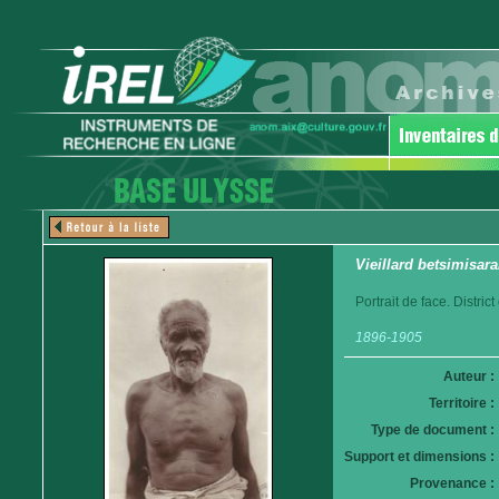
Vieillard betsimisar
Portrait de face. Distri
1896-1905
Auteur :
Territoire :
Type de document :
Support et dimensions :
Provenance :