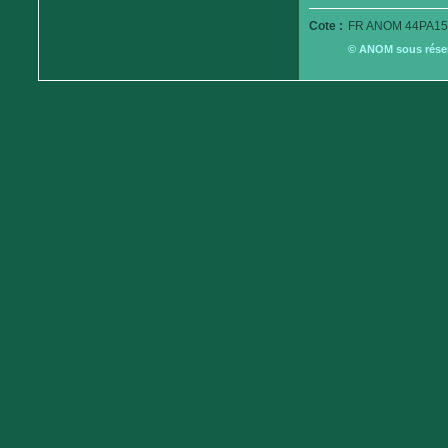
Cote :
FR ANOM 44PA15
© ANOM sous réserv