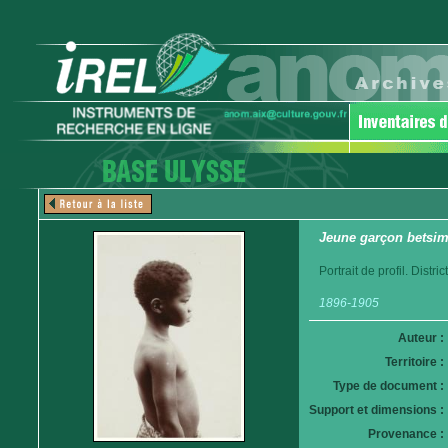
Jeune garçon betsim
Portrait de profil. Distr
1896-1905
Auteur :
Territoire :
Type de document :
Support et dimensions :
Provenance :