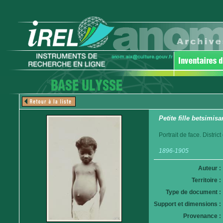
Petite fille betsimisa
Portrait de face. Distri
1896-1905
Auteur :
Territoire :
Type de document :
Support et dimensions :
Provenance :