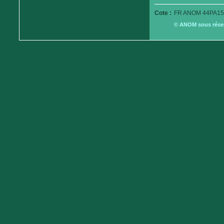
Cote :
FR ANOM 44PA15
© ANOM sous réserv