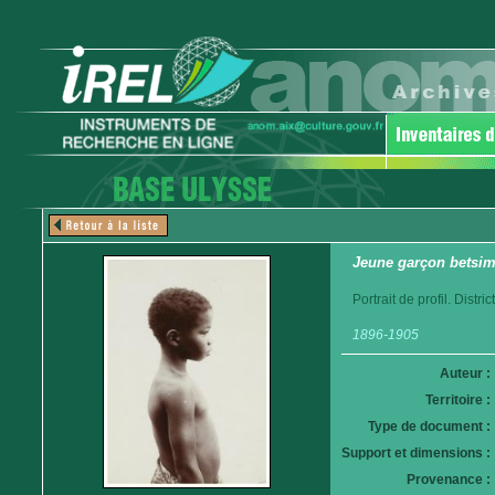
Jeune garçon betsim
Portrait de profil. Distr
1896-1905
Auteur :
Territoire :
Type de document :
Support et dimensions :
Provenance :