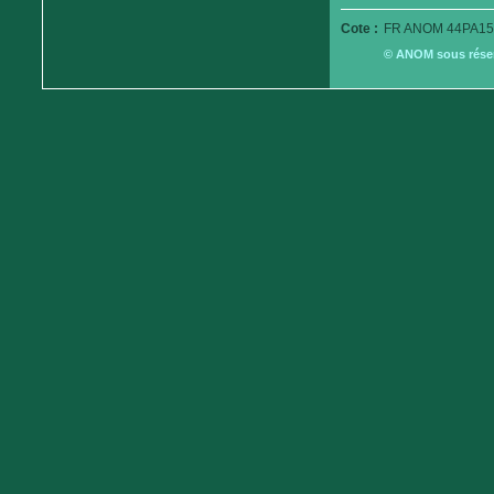
Cote :
FR ANOM 44PA15
© ANOM sous réserv