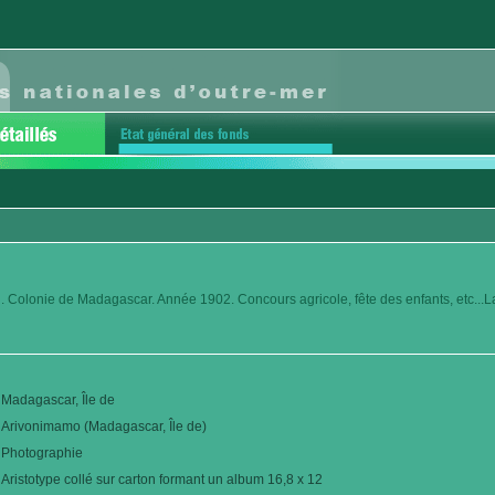
. Colonie de Madagascar. Année 1902. Concours agricole, fête des enfants, etc...La 
Madagascar, Île de
Arivonimamo (Madagascar, Île de)
Photographie
Aristotype collé sur carton formant un album 16,8 x 12