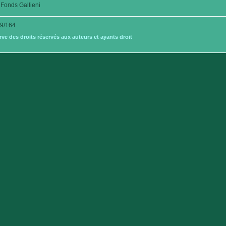
Fonds Gallieni
9/164
e des droits réservés aux auteurs et ayants droit