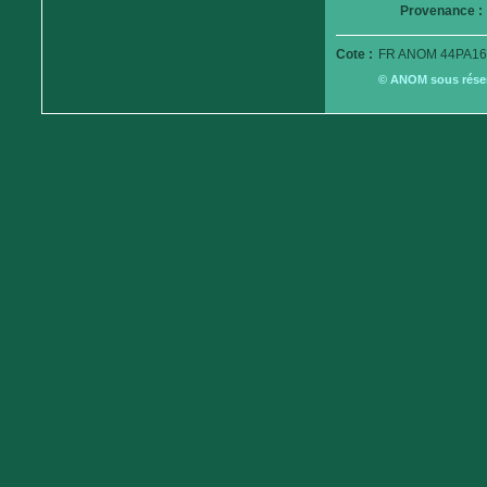
Provenance :
Cote :
FR ANOM 44PA16
© ANOM sous réserv