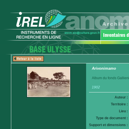
Arivonimamo
Album du fonds Gallieni
1902
Auteur :
Territoire :
Lieu :
Type de document :
Support et dimensions :