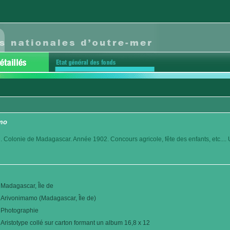
amo
. Colonie de Madagascar. Année 1902. Concours agricole, fête des enfants, etc.... 
Madagascar, Île de
Arivonimamo (Madagascar, Île de)
Photographie
Aristotype collé sur carton formant un album 16,8 x 12