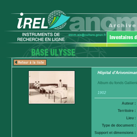
Hôpital d'Arivonim
Album du fonds Gallieni
1902
Auteur :
Territoire :
Lieu :
Type de document :
Support et dimensions :