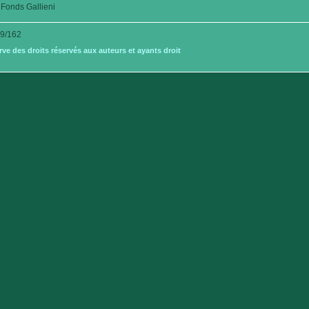
Fonds Gallieni
9/162
e des droits réservés aux auteurs et ayants droit