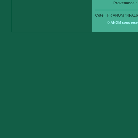
Provenance :
Cote :
FR ANOM 44PA16
© ANOM sous réserv