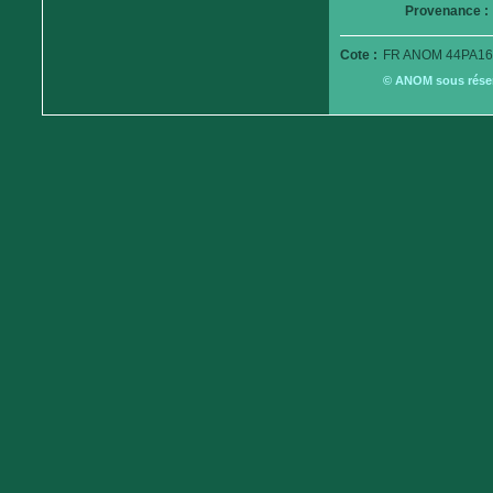
Provenance :
Cote :
FR ANOM 44PA16
© ANOM sous réserv