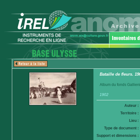
Bataille de fleurs. 19
Album du fonds Gallieni
1902
Auteur :
Territoire :
Lieu :
Type de document :
Support et dimensions :