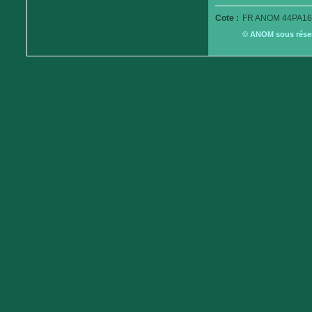
Cote :
FR ANOM 44PA16
© ANOM sous réserv