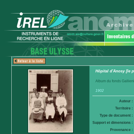
Hôpital d'Anosy [le 
Album du fonds Gallieni
1902
Auteur :
Territoire :
Type de document :
Support et dimensions :
Provenance :