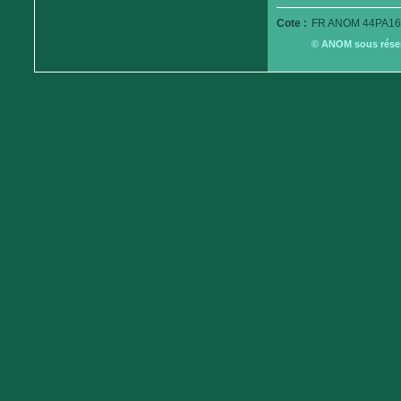
Cote :
FR ANOM 44PA16
© ANOM sous réserv