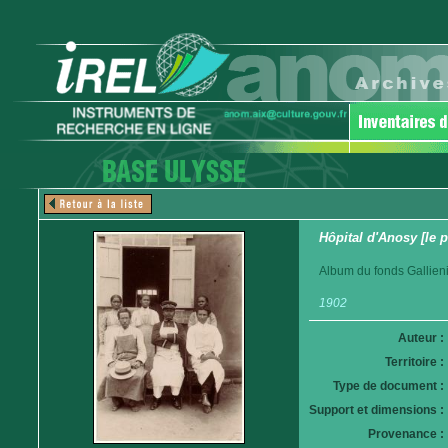
Hôpital d'Anosy [le 
Album du fonds Gallieni
1902
Auteur :
Territoire :
Type de document :
Support et dimensions :
Provenance :