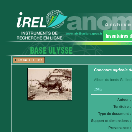
Concours agricole d
Album du fonds Gallieni
1902
Auteur :
Territoire :
Type de document :
Support et dimensions :
Provenance :