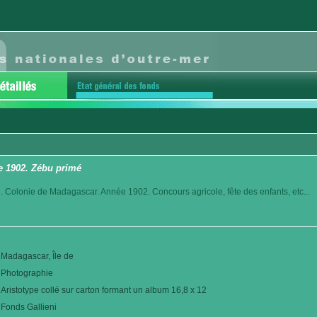
e 1902. Zébu primé
. Colonie de Madagascar. Année 1902. Concours agricole, fête des enfants, etc...
Madagascar, Île de
Photographie
Aristotype collé sur carton formant un album 16,8 x 12
Fonds Gallieni