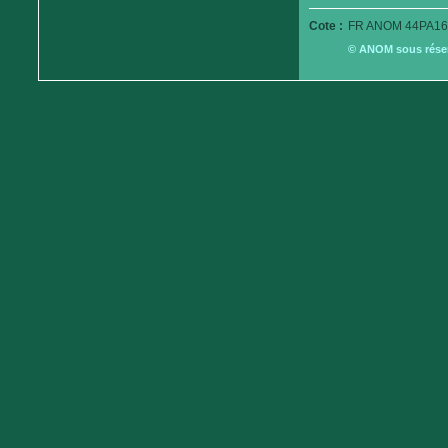
Cote :
FR ANOM 44PA16
© ANOM sous réserv