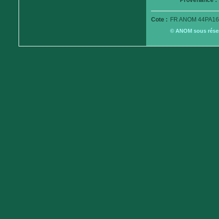
Provenance :
Cote :
FR ANOM 44PA16
© ANOM sous réserv