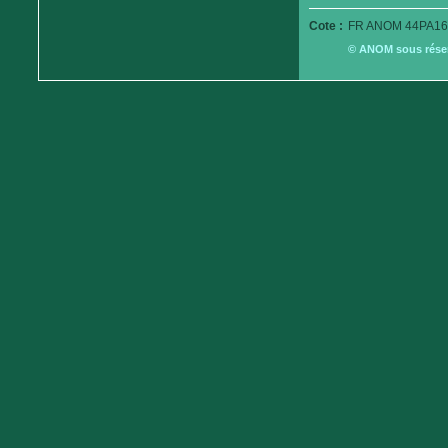
Cote :
FR ANOM 44PA16
© ANOM sous réserv