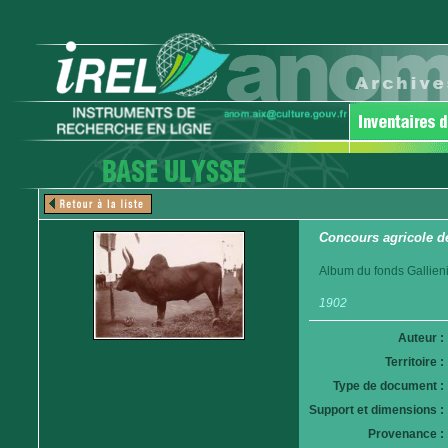
Concours agricole d
Album du fonds Gallieni
1902
Auteur :
Territoire :
Type de document :
Support et dimensions :
Provenance :