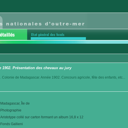
 1902. Présentation des chevaux au jury
. Colonie de Madagascar. Année 1902. Concours agricole, fête des enfants, etc...
Madagascar, Île de
Photographie
Aristotype collé sur carton formant un album 16,8 x 12
Fonds Gallieni