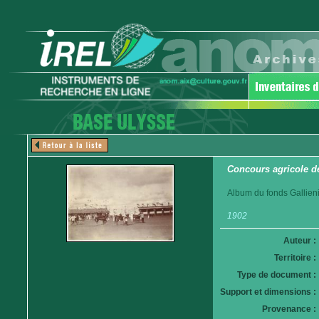
Concours agricole de
Album du fonds Gallieni
1902
Auteur :
Territoire :
Type de document :
Support et dimensions :
Provenance :