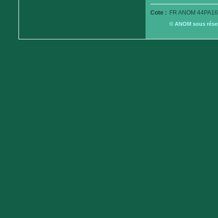
Cote :
FR ANOM 44PA16
© ANOM sous réserv