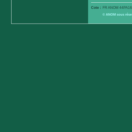
Cote :
FR ANOM 44PA16
© ANOM sous réserv