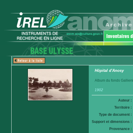
Hôpital d'Anosy
Album du fonds Gallieni
1902
Auteur :
Territoire :
Type de document :
Support et dimensions :
Provenance :