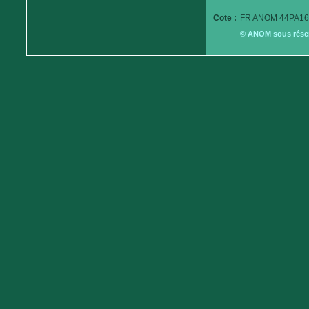
Cote :
FR ANOM 44PA16
© ANOM sous réserv