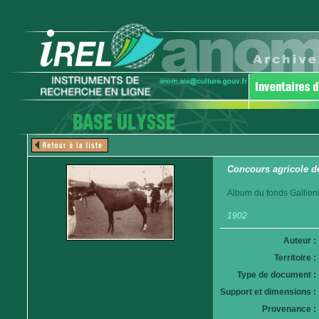
Concours agricole d
Album du fonds Gallieni
1902
Auteur :
Territoire :
Type de document :
Support et dimensions :
Provenance :