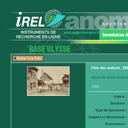
Fête des enfants. 190
Album du fonds Gallieni
1902
Auteur :
Territoire :
Type de document :
Support et dimensions :
Provenance :