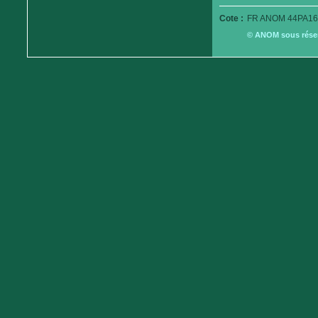
Cote :
FR ANOM 44PA16
© ANOM sous réserv