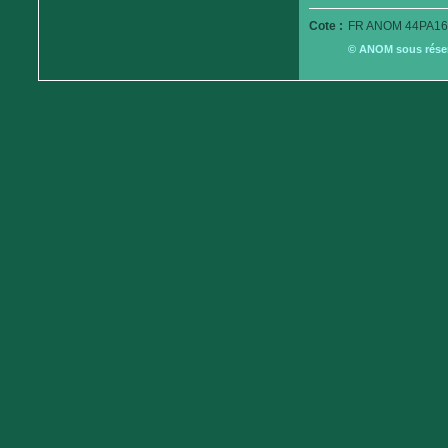
Cote :
FR ANOM 44PA16
© ANOM sous réserv