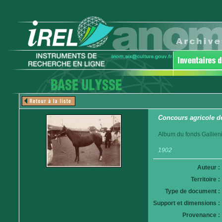
Concours agricole d
Album du fonds Gallieni
1902
Auteur :
Territoire :
Type de document :
Support et dimensions :
Provenance :