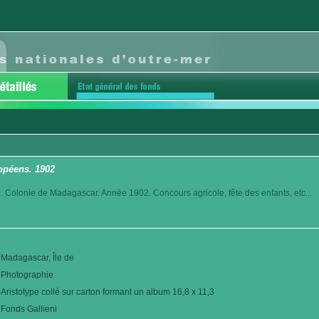
opéens. 1902
. Colonie de Madagascar. Année 1902. Concours agricole, fête des enfants, etc...
Madagascar, Île de
Photographie
Aristotype collé sur carton formant un album 16,8 x 11,3
Fonds Gallieni