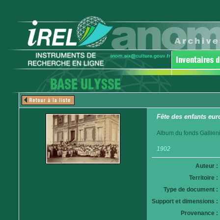
Fête des enfants eur
Album du fonds Gallieni
1902
Auteur :
Territoire :
Type de document :
Support et dimensions :
Provenance :