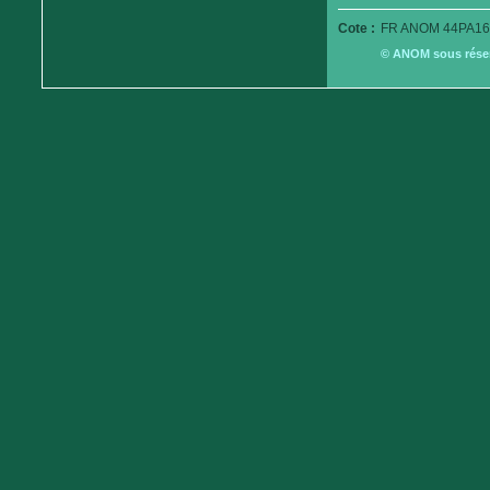
Cote :
FR ANOM 44PA16
© ANOM sous réserv