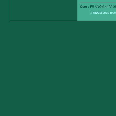
Cote :
FR ANOM 44PA16
© ANOM sous réserv