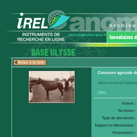
Concours agricole d
Album du fonds Gallieni
1902
Auteur :
Territoire :
Type de document :
Support et dimensions :
Provenance :