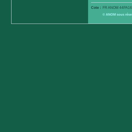
Cote :
FR ANOM 44PA16
© ANOM sous réserv