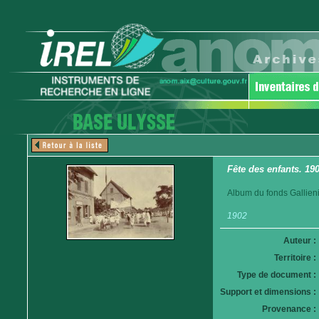
Fête des enfants. 190
Album du fonds Gallieni
1902
Auteur :
Territoire :
Type de document :
Support et dimensions :
Provenance :