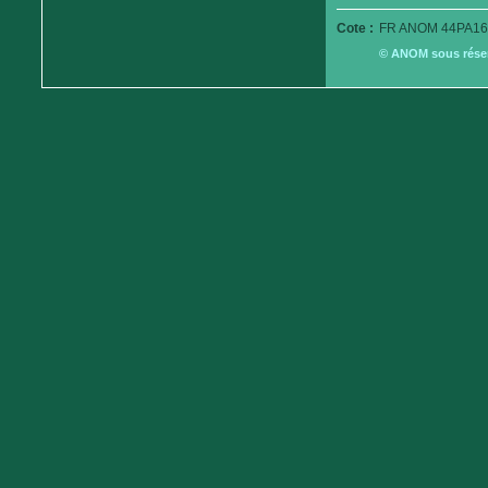
Cote :
FR ANOM 44PA16
© ANOM sous réserv