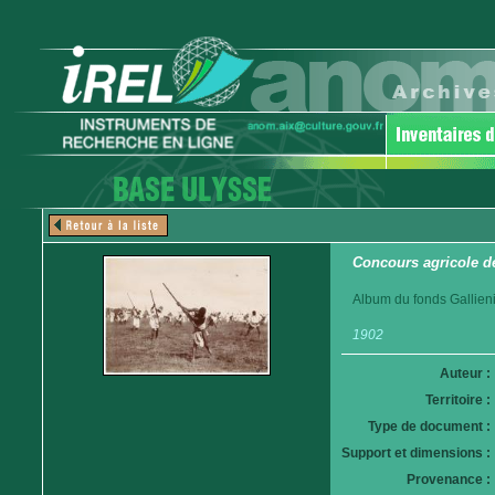
Concours agricole d
Album du fonds Gallieni
1902
Auteur :
Territoire :
Type de document :
Support et dimensions :
Provenance :