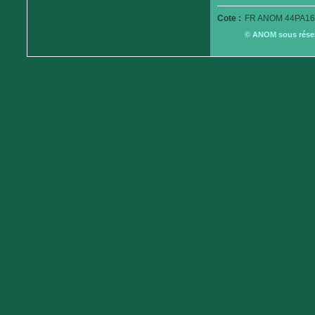
Cote :
FR ANOM 44PA16
© ANOM sous réserv