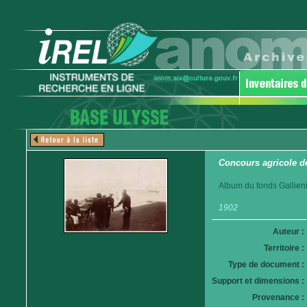
Concours agricole d
Album du fonds Gallieni
1902
Auteur :
Territoire :
Type de document :
Support et dimensions :
Provenance :