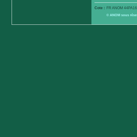
Cote :
FR ANOM 44PA16
© ANOM sous réserv