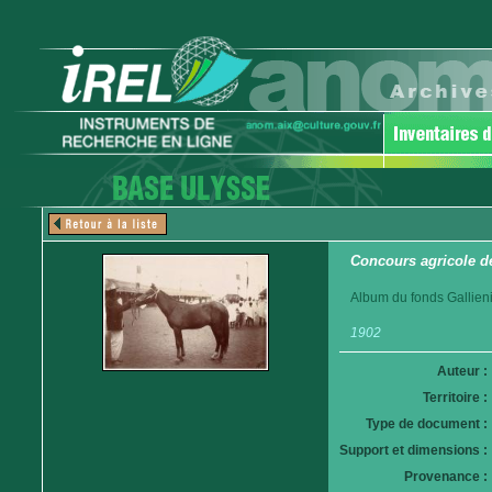
Concours agricole d
Album du fonds Gallieni
1902
Auteur :
Territoire :
Type de document :
Support et dimensions :
Provenance :