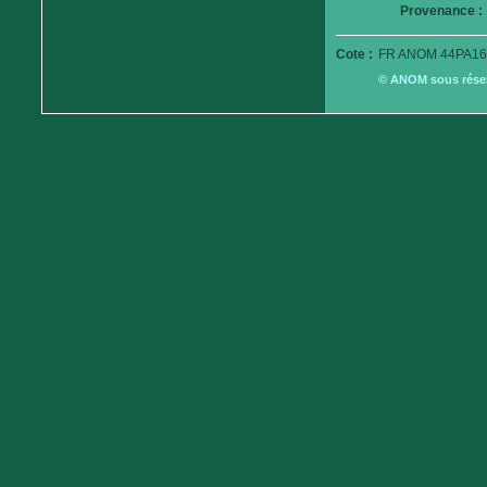
Provenance :
Cote :
FR ANOM 44PA16
© ANOM sous réserv