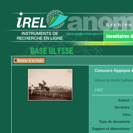
Concours hippique à
Album du fonds Gallieni
1902
Auteur :
Territoire :
Lieu :
Type de document :
Support et dimensions :