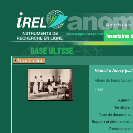
Hôpital d'Anosy [sall
Album du fonds Gallieni
1902
Auteur :
Territoire :
Type de document :
Support et dimensions :
Provenance :