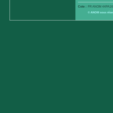
Cote :
FR ANOM 44PA16
© ANOM sous réserv