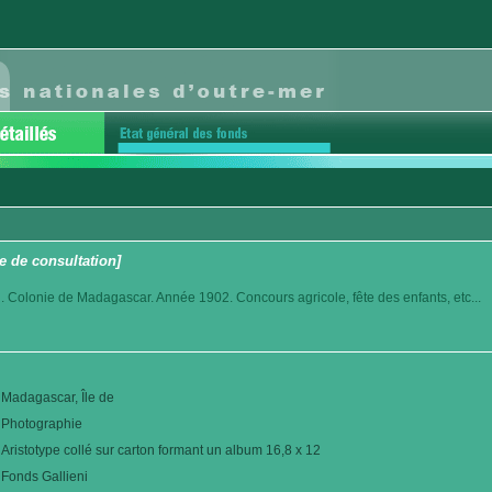
e de consultation]
. Colonie de Madagascar. Année 1902. Concours agricole, fête des enfants, etc...
Madagascar, Île de
Photographie
Aristotype collé sur carton formant un album 16,8 x 12
Fonds Gallieni