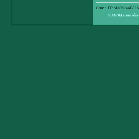
Cote :
FR ANOM 44PA16
© ANOM sous réserv