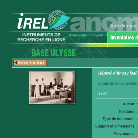
Hôpital d'Anosy [sall
Album du fonds Gallieni
1902
Auteur :
Territoire :
Type de document :
Support et dimensions :
Provenance :