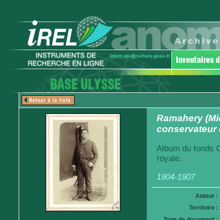
Ramahery (Mic
conservateur 
Album du fonds G
royale.
1904-1907
Auteur :
Territoire :
Type de document :