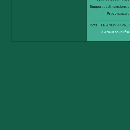
Support et dimensions :
Provenance :
Cote :
FR ANOM 44PA173
© ANOM sous réserv