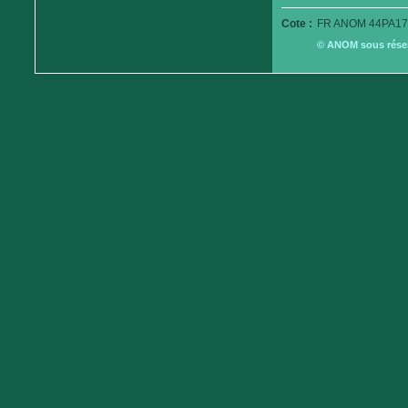
Cote :
FR ANOM 44PA17
© ANOM sous réserv