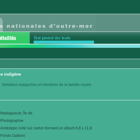
e indigène
. Notables malgaches et membres de la famille royale.
Madagascar, Île de
Photographie
Aristotype collé sur carton formant un album 8,8 x 11,8
Fonds Gallieni