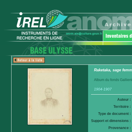
Raketaka, sage femm
Album du fonds Gallieni
1904-1907
Auteur :
Territoire :
Type de document :
Support et dimensions :
Provenance :